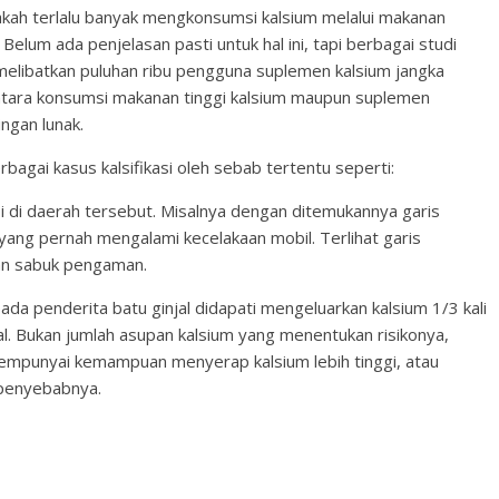
akah terlalu banyak mengkonsumsi kalsium melalui makanan
elum ada penjelasan pasti untuk hal ini, tapi berbagai studi
melibatkan puluhan ribu pengguna suplemen kalsium jangka
ntara konsumsi makanan tinggi kalsium maupun suplemen
ingan lunak.
agai kasus kalsifikasi oleh sebab tertentu seperti:
asi di daerah tersebut. Misalnya dengan ditemukannya garis
 yang pernah mengalami kecelakaan mobil. Terlihat garis
an sabuk pengaman.
ada penderita batu ginjal didapati mengeluarkan kalsium 1/3 kali
al. Bukan jumlah asupan kalsium yang menentukan risikonya,
mpunyai kemampuan menyerap kalsium lebih tinggi, atau
 penyebabnya.