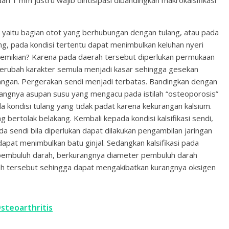
on, yaitu bagian otot yang berhubungan dengan tulang, atau pada
g, pada kondisi tertentu dapat menimbulkan keluhan nyeri
a demikian? Karena pada daerah tersebut diperlukan permukaan
 merubah karakter semula menjadi kasar sehingga gesekan
dangan. Pergerakan sendi menjadi terbatas. Bandingkan dengan
angnya asupan susu yang mengacu pada istilah “osteoporosis”
a kondisi tulang yang tidak padat karena kekurangan kalsium.
g bertolak belakang. Kembali kepada kondisi kalsifikasi sendi,
ada sendi bila diperlukan dapat dilakukan pengambilan jaringan
al dapat menimbulkan batu ginjal. Sedangkan kalsifikasi pada
embuluh darah, berkurangnya diameter pembuluh darah
rah tersebut sehingga dapat mengakibatkan kurangnya oksigen
Osteoarthritis