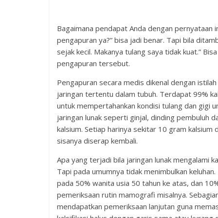
Bagaimana pendapat Anda dengan pernyataan ini, 
pengapuran ya?” bisa jadi benar. Tapi bila di
sejak kecil. Makanya tulang saya tidak kuat.” B
pengapuran tersebut.
Pengapuran secara medis dikenal dengan istilah k
jaringan tertentu dalam tubuh. Terdapat 99% kal
untuk mempertahankan kondisi tulang dan gigi unt
jaringan lunak seperti ginjal, dinding pembuluh
kalsium. Setiap harinya sekitar 10 gram kalsium d
sisanya diserap kembali.
Apa yang terjadi bila jaringan lunak mengalami kal
Tapi pada umumnya tidak menimbulkan keluhan. M
pada 50% wanita usia 50 tahun ke atas, dan 10% 
pemeriksaan rutin mamografi misalnya. Sebagian k
mendapatkan pemeriksaan lanjutan guna memasti
kalsifikasi halus dengan garis sama atau kurang d