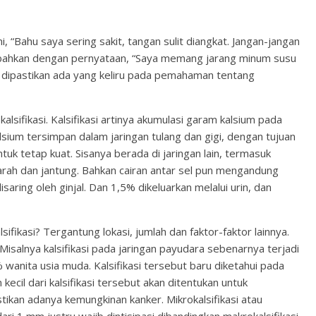
“Bahu saya sering sakit, tangan sulit diangkat. Jangan-jangan
tambahkan dengan pernyataan, “Saya memang jarang minum susu
isa dipastikan ada yang keliru pada pemahaman tentang
alsifikasi. Kalsifikasi artinya akumulasi garam kalsium pada
sium tersimpan dalam jaringan tulang dan gigi, dengan tujuan
uk tetap kuat. Sisanya berada di jaringan lain, termasuk
 darah dan jantung. Bahkan cairan antar sel pun mengandung
isaring oleh ginjal. Dan 1,5% dikeluarkan melalui urin, dan
sifikasi? Tergantung lokasi, jumlah dan faktor-faktor lainnya.
isalnya kalsifikasi pada jaringan payudara sebenarnya terjadi
wanita usia muda. Kalsifikasi tersebut baru diketahui pada
ecil dari kalsifikasi tersebut akan ditentukan untuk
kan adanya kemungkinan kanker. Mikrokalsifikasi atau
ari 1 mm justru wajib dintisipasi dibandingkan makrokalsifikasi