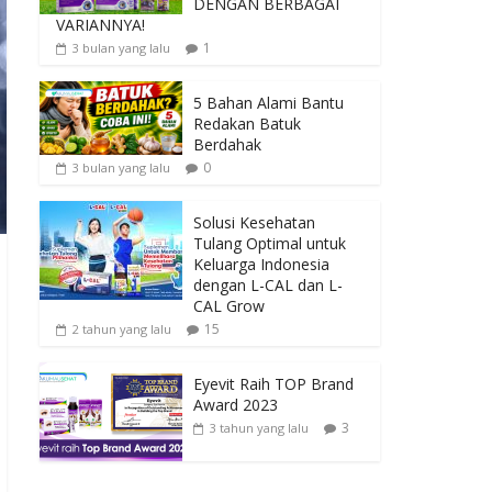
DENGAN BERBAGAI
VARIANNYA!
1
3 bulan yang lalu
5 Bahan Alami Bantu
Redakan Batuk
Berdahak
0
3 bulan yang lalu
Solusi Kesehatan
Tulang Optimal untuk
Keluarga Indonesia
dengan L-CAL dan L-
CAL Grow
15
2 tahun yang lalu
Eyevit Raih TOP Brand
Award 2023
3
3 tahun yang lalu