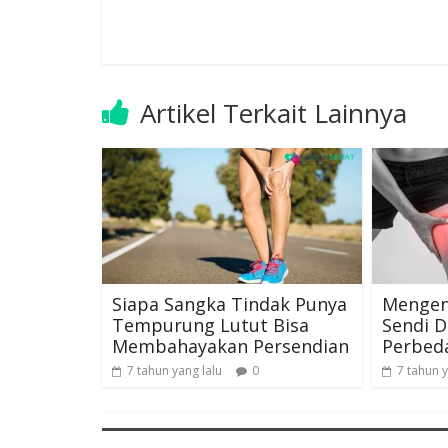
Artikel Terkait Lainnya
Siapa Sangka Tindak Punya
Mengen
Tempurung Lutut Bisa
Sendi D
Membahayakan Persendian
Perbed
7 tahun yang lalu
0
7 tahun y