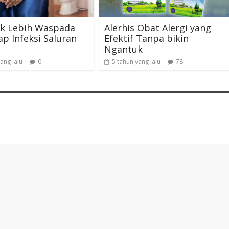
uk Lebih Waspada
Alerhis Obat Alergi yang
p Infeksi Saluran
Efektif Tanpa bikin
Ngantuk
ang lalu
0
5 tahun yang lalu
78