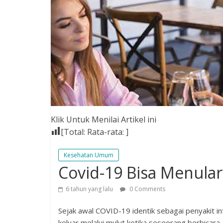
Klik Untuk Menilai Artikel ini
[Total:
Rata-rata:
]
Kesehatan Umum
Covid-19 Bisa Menula
6 tahun yang lalu
0 Comments
Sejak awal COVID-19 identik sebagai penyakit infe
keluar melalui mulut ketika seseorang berbicara