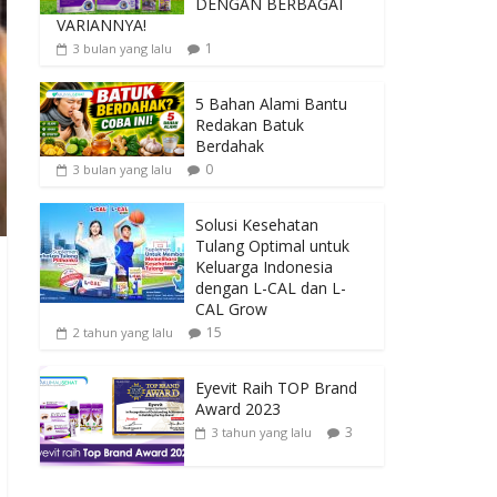
DENGAN BERBAGAI
VARIANNYA!
1
3 bulan yang lalu
5 Bahan Alami Bantu
Redakan Batuk
Berdahak
0
3 bulan yang lalu
Solusi Kesehatan
Tulang Optimal untuk
Keluarga Indonesia
dengan L-CAL dan L-
CAL Grow
15
2 tahun yang lalu
Eyevit Raih TOP Brand
Award 2023
3
3 tahun yang lalu