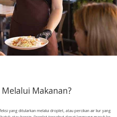
r Melalui Makanan?
ksi yang ditularkan melalui droplet, atau percikan air liur yang
, batuk atau bersin. Droplet tersebut dapat langsung masuk ke